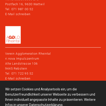
Postfach 16, 9630 Wattwil
Tel. 071 987 00 52
E-Mail schreiben
Verein Agglomeration Rheintal
ri.nova Impulszentrum
Alte Landstrasse 106
9445 Rebstein
Tel. 071 722 95 52
E-Mail schreiben
Wir setzen Cookies und Analysetools ein, um die
Impressum
Datenschutz
Benutzerfreundlichkeit unserer Webseite zu verbessern und
Ihnen individuell angepasste Inhalte zu präsentieren. Weitere
clevermobil in der Region
Infos in unserer
Datenschutzerklärung
.