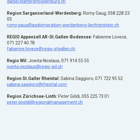
daniel.blatter@toggenburg.ch
Region Sarganserland-Werdenberg:
Romy Gaug, 058 228 23
05
romy.gaug@agglomeration-werdenberg-liechtenstein.ch
REGIO Appenzell AR-St.Gallen-Bodensee:
Fabienne Lovece,
071 227 40 78
fabienne.lovece@regio-stgallen.ch
Regio Wil:
Jowita Nicolaus, 071 914 55 55
jowita.nicolaus@regio-wil.ch
Region St.Galler Rheintal:
Sabina Saggioro, 071 722 95 52
sabina.saggioro@rheintal.com
Region Zürichsee-Linth:
Peter Göldi, 055 225 73 01
peter.goeldi@regionalmanagement.ch