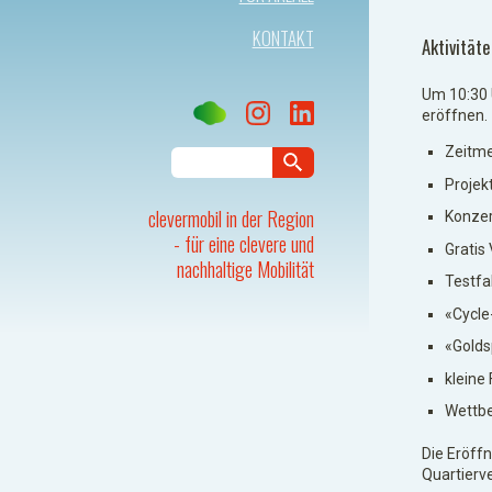
KONTAKT
Aktivität
Um 10:30 
eröffnen.
Zeitme
Projek
clevermobil in der Region
Konzer
- für eine clevere und
Gratis
nachhaltige Mobilität
Testfa
«Cycle
«Golds
kleine
Wettbe
Die Eröffn
Quartierv