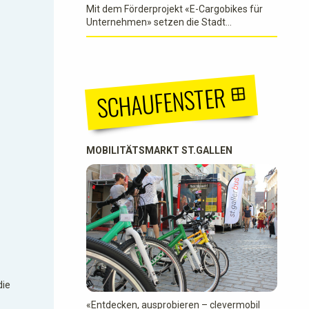
Mit dem Förderprojekt «E-Cargobikes für
Unternehmen» setzen die Stadt
Rapperswil-Jona, die Stadt Rorschach
sowie die Gemeinden Flawil und Wittenbach
gemeinsam mit clevermobil ein starkes
Zeichen für nachhaltige Mobilität im
SCHAUFENSTER
Geschäftsalltag….
MOBILITÄTSMARKT ST.GALLEN
die
«Entdecken, ausprobieren – clevermobil