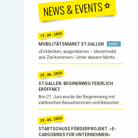
NEWS & EVENTS
12.09.2026
MOBILITÄTSMARKT
ST.GALLEN
EVENT
«Entdecken, ausprobieren – clevermobil
ans Ziel kommen»: Unter diesem Motto
findet der diesjährige Mobilitätsmarkt statt.
Datum: Samstag, 12. September 2026 Zeit:
25.06.2026
10 bis 17 Uhr Ort: Marktgasse St.Gallen
(zwischen Vadiandenkmal…
ST.GALLEN: BEGINENWEG FEIERLICH
ERÖFFNET
Am 21. Juni wurde der Beginenweg mit
zahlreichen Besucherinnen und Besuchern
feierlich eröffnet. Ein wichtiger Meilenstein
für den Fuss- und Veloverkehr in der Stadt
29.05.2026
St.Gallen. Die neue Unterführung zwischen
Lokremise…
STARTSCHUSS FÖRDERPROJEKT: «E-
CARGOBIKES FÜR UNTERNEHMEN»