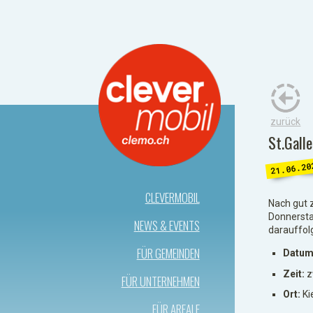
zurück
St.Gall
21.06.20
CLEVERMOBIL
Nach gut 
Donnersta
NEWS & EVENTS
darauffol
FÜR GEMEINDEN
Datum:
Zeit:
z
FÜR UNTERNEHMEN
Ort:
Ki
FÜR AREALE