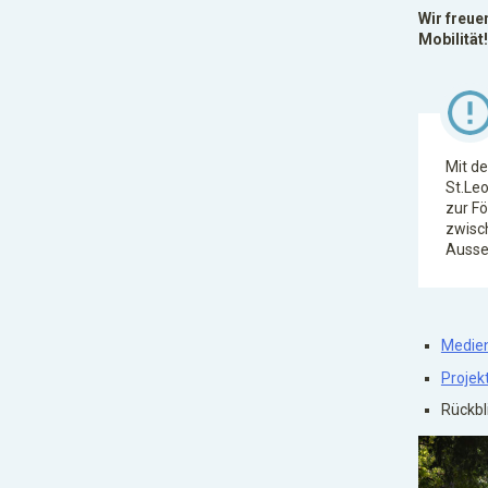
Wir freue
Mobilität!
Mit d
St.Leo
zur Fö
zwisc
Ausse
Medien
Projek
Rückbl