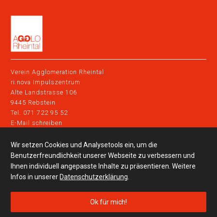
Verein Agglomeration Rheintal
ri.nova Impulszentrum
Alte Landstrasse 106
9445 Rebstein
Tel. 071 722 95 52
E-Mail schreiben
Wir setzen Cookies und Analysetools ein, um die
Impressum
Datenschutz
Benutzerfreundlichkeit unserer Webseite zu verbessern und
Ihnen individuell angepasste Inhalte zu präsentieren. Weitere
clevermobil in der Region
Infos in unserer
Datenschutzerklärung
.
© 2026 | Alle Rechte vorbehalten
Ok für mich!
Webdesign by Sinn Design