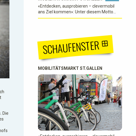
«Entdecken, ausprobieren – clevermobil
ans Ziel kommen»: Unter diesem Motto
findet der diesjährige Mobilitätsmarkt statt.
Datum: Samstag, 12. September 2026 Zeit:
10 bis 17 Uhr Ort: Marktgasse St.Gallen
(zwischen Vadiandenkmal…
SCHAUFENSTER
MOBILITÄTSMARKT ST.GALLEN
uch
t
. Die
es
hofs