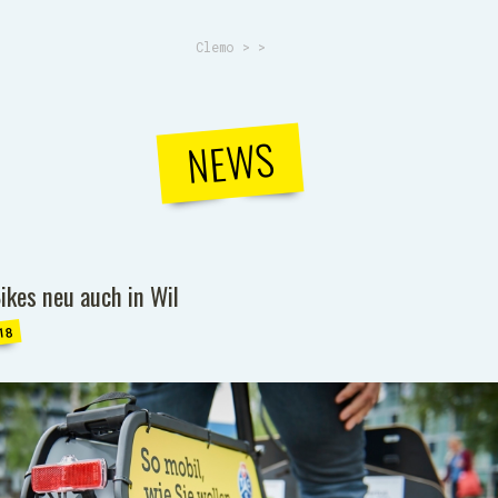
Clemo
>
>
NEWS
ikes neu auch in Wil
18