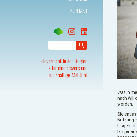
KONTAKT
clevermobil in der Region
- für eine clevere und
nachhaltige Mobilität
Was in me
nach Wil:
werden.
Sie entla
Nutzung is
losgehen. 
länger an