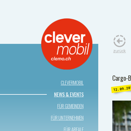
zurück
Cargo-B
CLEVERMOBIL
12.09.20
NEWS & EVENTS
FÜR GEMEINDEN
FÜR UNTERNEHMEN
FÜR AREALE