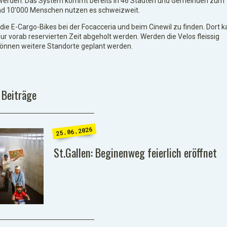
erden. Das System kommt bereits in 46 Städten und Gemeinden zum
nd 10’000 Menschen nutzen es schweizweit.
d die E-Cargo-Bikes bei der Focacceria und beim Cinewil zu finden. Dort 
ur vorab reservierten Zeit abgeholt werden. Werden die Velos fleissig
können weitere Standorte geplant werden.
 Beiträge
25.06.2026
St.Gallen: Beginenweg feierlich eröffnet