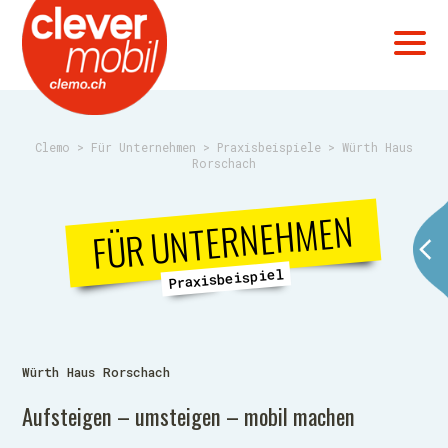
Clemo
>
Für Unternehmen
>
Praxisbeispiele
>
Würth Haus
Rorschach
FÜR UNTERNEHMEN
Praxisbeispiel
Würth Haus Rorschach
Aufsteigen – umsteigen – mobil machen