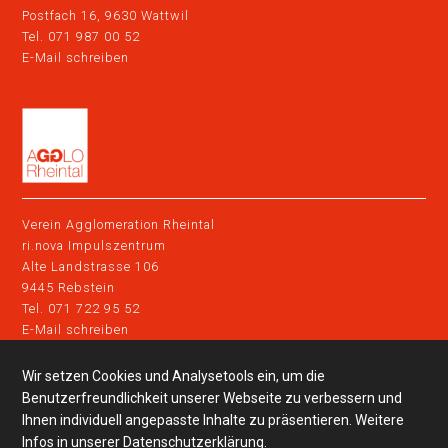
Postfach 16, 9630 Wattwil
Tel. 071 987 00 52
E-Mail schreiben
Verein Agglomeration Rheintal
ri.nova Impulszentrum
Alte Landstrasse 106
9445 Rebstein
Tel. 071 722 95 52
E-Mail schreiben
Wir setzen Cookies und Analysetools ein, um die
Impressum
Datenschutz
Benutzerfreundlichkeit unserer Webseite zu verbessern und
Ihnen individuell angepasste Inhalte zu präsentieren. Weitere
clevermobil in der Region
Infos in unserer
Datenschutzerklärung
.